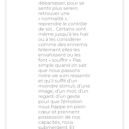
débarrasser, pour se
sentir plus serein,
retrouver une
« normalité »,
reprendre le contrôle
de soi… Certains vont
même jusqu’à les haïr
ou à les considérer
comme des ennemis
tellement elles les
envahissent ou les
font « souffrir ». Pas
simple quand on sait
que nous passons
notre vie a en ressentir
et qu’il suffit d’un
moindre stimuli, d’une
image, d’un mot, d’un
regard, d’un geste
pour que l’émotion
nous frappe en plein
cœur et prennent
possession de nos
capacités, nous
submergent. Et