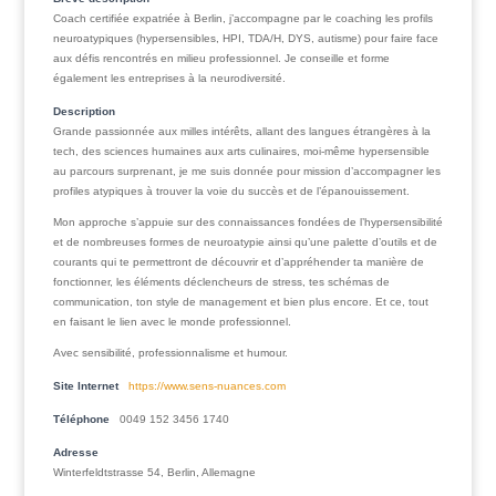
Coach certifiée expatriée à Berlin, j’accompagne par le coaching les profils
neuroatypiques (hypersensibles, HPI, TDA/H, DYS, autisme) pour faire face
aux défis rencontrés en milieu professionnel. Je conseille et forme
également les entreprises à la neurodiversité.
Description
Grande passionnée aux milles intérêts, allant des langues étrangères à la
tech, des sciences humaines aux arts culinaires, moi-même hypersensible
au parcours surprenant, je me suis donnée pour mission d’accompagner les
profiles atypiques à trouver la voie du succès et de l’épanouissement.
Mon approche s’appuie sur des connaissances fondées de l’hypersensibilité
et de nombreuses formes de neuroatypie ainsi qu’une palette d’outils et de
courants qui te permettront de découvrir et d’appréhender ta manière de
fonctionner, les éléments déclencheurs de stress, tes schémas de
communication, ton style de management et bien plus encore. Et ce, tout
en faisant le lien avec le monde professionnel.
Avec sensibilité, professionnalisme et humour.
Site Internet
https://www.sens-nuances.com
Téléphone
0049 152 3456 1740
Adresse
Winterfeldtstrasse 54, Berlin, Allemagne