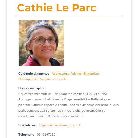
Cathie Le Parc
Catégorie d'annonce
Adolescents
,
Adultes
,
Entreprises
,
Naturopathie
,
Pratiques corporelle
Brève description
Éducatrice menstruelle – Naturopathe certifiée FÉNA et AFNAT –
Accompagnement holistique de l’hypersensibilité – Réflexologue
plantaire Offrir un espace d’écoute, des clés de compréhension et des
outils concrets aux personnes en recherche de mieux-être ou
d’évolution personnelle, voilà qui me motive !
Site Internet
https://vert-eclat-naturo.com/
Téléphone
0749167216