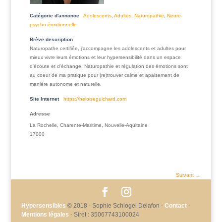
Catégorie d'annonce
Adolescents
,
Adultes
,
Naturopathie
,
Neuro-
psycho émotionnelle
Brève description
Naturopathe certifiée, j'accompagne les adolescents et adultes pour
mieux vivre leurs émotions et leur hypersensibilité dans un espace
d'écoute et d'échange. Naturopathie et régulation des émotions sont
au coeur de ma pratique pour (re)trouver calme et apaisement de
manière autonome et naturelle.
Site Internet
https://heloiseguichard.com
Adresse
La Rochelle, Charente-Maritime, Nouvelle-Aquitaine
17000
Suivant →
Hypersensibles
© 2018 - Sophie Schlogel Delafon -
Contact
-
Mentions légales
- Siret : 35067743100024