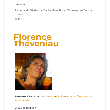
Adresse
9 avenue du Général de Gaulle, Porte B, Les Terrasses des Remparts,
Lambesc
13410
Florence
Théveniau
Catégorie d'annonce
Adolescents
,
Adultes
,
Enfants
,
Neuro-psycho
émotionnelle
Brève description