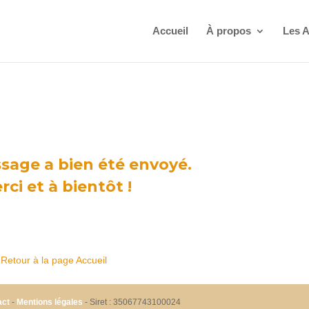
Accueil
À propos
Les A
sage a bien été envoyé.
rci et à bientôt !
Retour à la page Accueil
act
-
Mentions légales
- Siret : 35067743100024