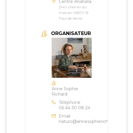
Centre Anahata
2140 chemin du
malvan 06570 St
Paul de Vence
ORGANISATEUR
Anne Sophie
Richard
Téléphone
06 64 30 08 24
Email
naturo@annesophierichard.fr